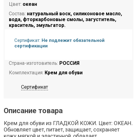
Цвет:
океан
Состав:
натуральный воск, силиконовое масло,
вода, фторкарбоновые смолы, загуститель,
краситель, эмульгатор.
Объем:
75 мл
Сертификат:
Не подлежит обязательной
Торговая марка:
Diwax
сертификации
Страна бренда:
РОССИЯ
Страна-изготовитель:
РОССИЯ
Комплектация:
Крем для обуви
Сертификат
Описание товара
Крем для обуви из ГЛАДКОЙ КОЖИ. Цвет: ОКЕАН.
Обновляет цвет, питает, защищает, сохраняет
кожу мягкой и эластичной, обладает