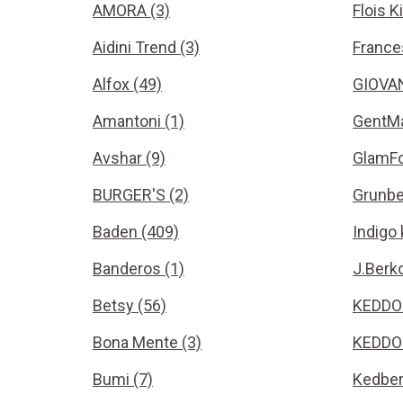
AMORA (3)
Flois K
Aidini Trend (3)
France
Alfox (49)
GIOVAN
Amantoni (1)
GentMa
Avshar (9)
GlamFo
BURGER'S (2)
Grunbe
Baden (409)
Indigo 
Banderos (1)
J.Berko
Betsy (56)
KEDDO
Bona Mente (3)
KEDDO 
Bumi (7)
Kedber