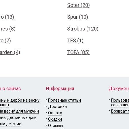
Soter (20)
o (13)
Spur (10)
nes (8)
Strobbs (120)
o (7)
TFS (1)
arden (4)
TOFA (85)
но сейчас
Информация
Докумен
ны и дерби на весну
Полезные статьи
Пользов
нщин
соглаше
Доставка
а весну для мужчин
Возврат 
Оплата
ины для милых дам
Скидки
ки детские
Отзывы