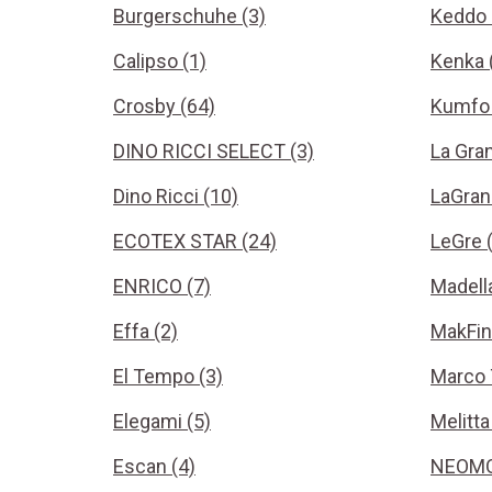
Burgerschuhe (3)
Keddo 
Calipso (1)
Kenka 
Crosby (64)
Kumfo 
DINO RICCI SELECT (3)
La Gra
Dino Ricci (10)
LaGran
ECOTEX STAR (24)
LeGre 
ENRICO (7)
Madell
Effa (2)
MakFin
El Tempo (3)
Marco 
Elegami (5)
Melitta
Escan (4)
NEOMO