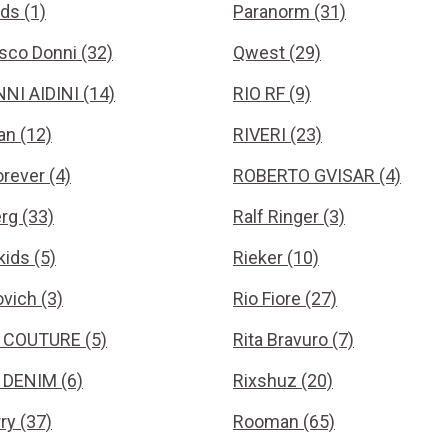
ids (1)
Paranorm (31)
sco Donni (32)
Qwest (29)
NI AIDINI (14)
RIO RF (9)
n (12)
RIVERI (23)
rever (4)
ROBERTO GVISAR (4)
rg (33)
Ralf Ringer (3)
kids (5)
Rieker (10)
vich (3)
Rio Fiore (27)
 COUTURE (5)
Rita Bravuro (7)
DENIM (6)
Rixshuz (20)
ry (37)
Rooman (65)