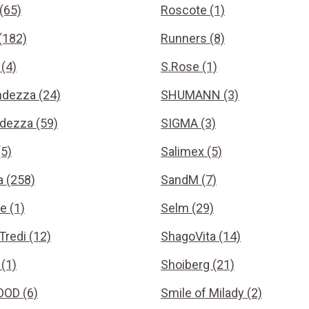
(65)
Roscote (1)
(182)
Runners (8)
(4)
S.Rose (1)
ndezza (24)
SHUMANN (3)
dezza (59)
SIGMA (3)
(5)
Salimex (5)
a (258)
SandM (7)
e (1)
Selm (29)
Tredi (12)
ShagoVita (14)
 (1)
Shoiberg (21)
OD (6)
Smile of Milady (2)