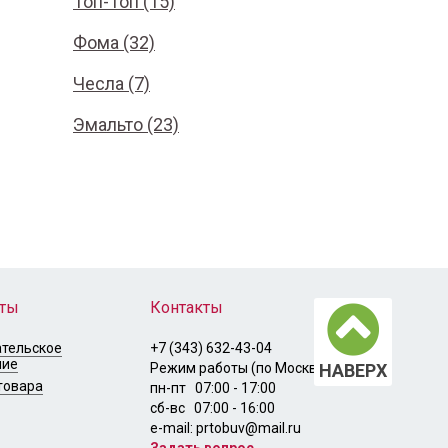
Топ-Топ (15)
Фома (32)
Чесла (7)
Эмальто (23)
ты
Контакты
ательское
+7 (343) 632-43-04
ние
НАВЕРХ
Режим работы (по Москве):
товара
пн-пт 07:00 - 17:00
сб-вс 07:00 - 16:00
e-mail: prtobuv@mail.ru