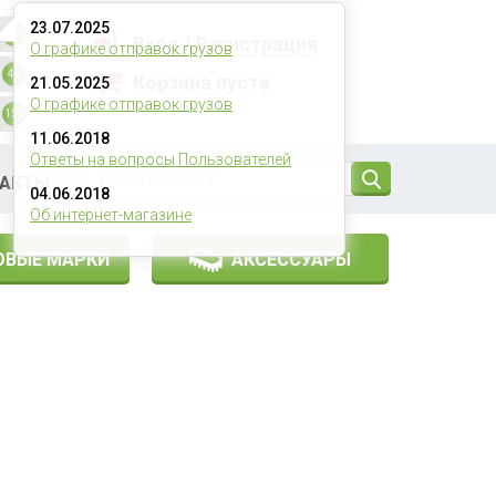
23.07.2025
4
Вход
/
Регистрация
О графике отправок грузов
43
Корзина пуста
21.05.2025
О графике отправок грузов
0
рублей
156
11.06.2018
Ответы на вопросы Пользователей
ТАКТЫ
04.06.2018
Об интернет-магазине
ОВЫЕ МАРКИ
АКСЕССУАРЫ