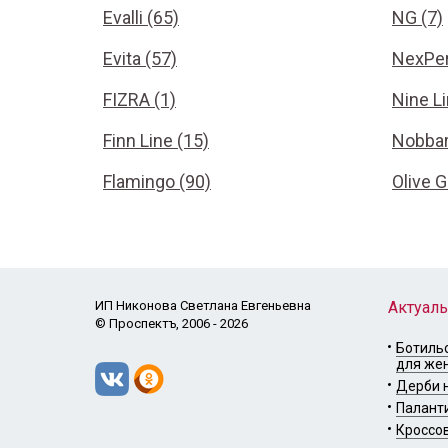
Evalli (65)
NG (7)
Evita (57)
NexPer
FIZRA (1)
Nine Li
Finn Line (15)
Nobbar
Flamingo (90)
Olive G
ИП Никонова Светлана Евгеньевна
Актуаль
© Проспектъ, 2006 - 2026
Ботильо
для же
Дерби н
Палант
Кроссов