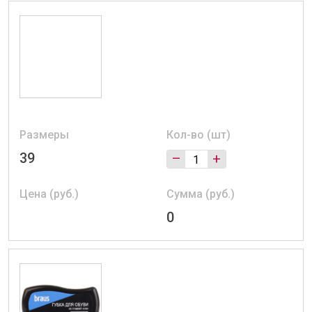
Размеры
Кол-во (шт)
39
–
+
Цена (руб.)
Сумма (руб.)
0