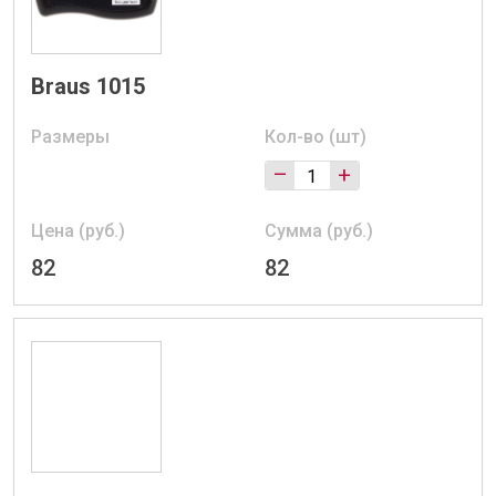
Braus 1015
Размеры
Кол-во (шт)
–
+
Цена (руб.)
Сумма (руб.)
82
82