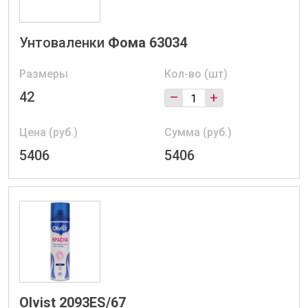
Унтоваленки
Фома 63034
Размеры
Кол-во (шт)
42
–
+
Цена (руб.)
Сумма (руб.)
5406
5406
Olvist 2093ES/67