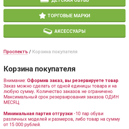
ДЕТСКАЯ ОБУВЬ
ТОРГОВЫЕ МАРКИ
АКСЕССУАРЫ
Проспектъ
Корзина покупателя
Корзина покупателя
Внимание:
Оформив заказ, вы резервируете товар
.
Заказ можно сделать от одной единицы товара и на
любую сумму
.
Количество заказов не ограничено.
Максимальный срок резервирования заказов ОДИН
МЕСЯЦ.
Минимальная партия отгрузки
-10 пар обуви
различных моделей и размеров, либо товар на сумму
от 15 000 рублей.