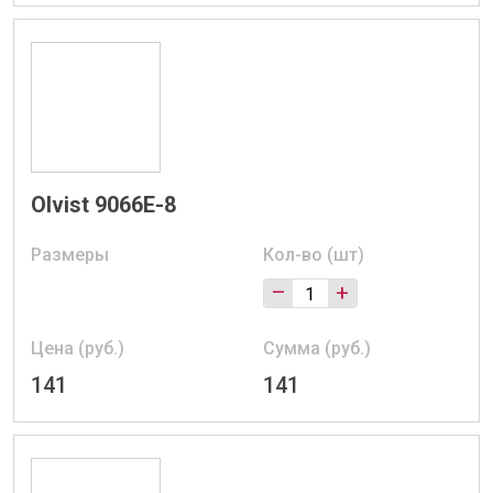
Olvist 9066E-8
Размеры
Кол-во (шт)
–
+
Цена (руб.)
Сумма (руб.)
141
141