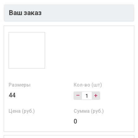
Ваш заказ
Размеры
Кол-во (шт)
44
–
+
Цена (руб.)
Сумма (руб.)
0