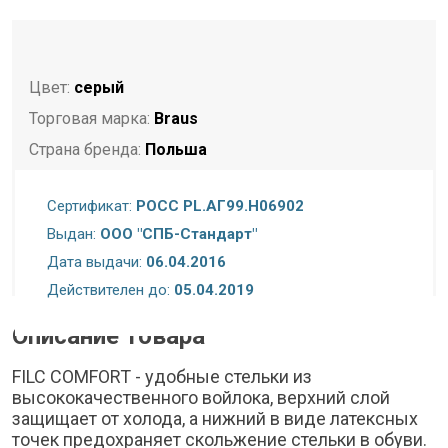
Цвет:
серый
Торговая марка:
Braus
Страна бренда:
Польша
Страна-изготовитель:
Польша
Сертификат:
РОСС PL.АГ99.H06902
Комплектация:
Стельки
Выдан:
ООО "СПБ-Стандарт"
Сертификат
Дата выдачи:
06.04.2016
Действителен до:
05.04.2019
Описание товара
FILC COMFORT - удобные стельки из
высококачественного войлока, верхний слой
защищает от холода, а нижний в виде латексных
точек предохраняет скольжение стельки в обуви.