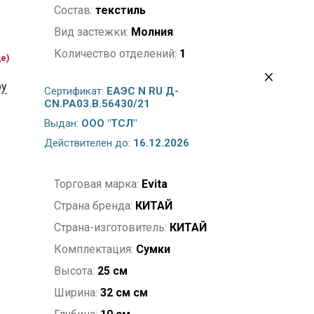
Состав:
текстиль
Вид застежки:
Молния
Количество отделений:
1
де)
Карманы:
1 внутренний на молнии
ру
Сертификат:
ЕАЭС N RU Д-
Модель сумки:
на короткой ручке
CN.PA03.B.56430/21
Высота ручек:
21 см
Выдан:
ООО "ТСЛ"
Материал подкладки:
текстиль
Действителен до:
16.12.2026
Пол:
Женский
Торговая марка:
Evita
Страна бренда:
КИТАЙ
Страна-изготовитель:
КИТАЙ
Комплектация:
Сумки
Высота:
25 см
Ширина:
32 см см