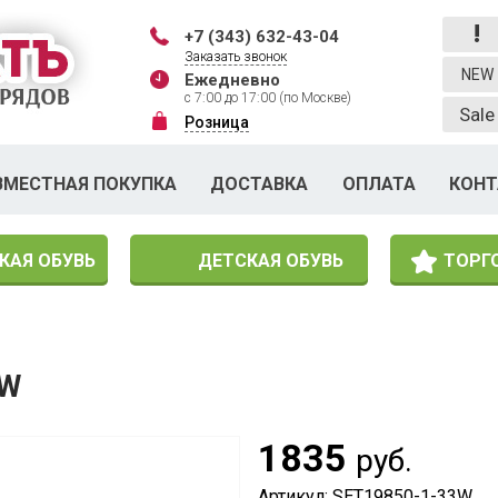
!
+7 (343) 632-43-04
Заказать звонок
NEW
Ежедневно
с 7:00 до 17:00 (по Москве)
Sale
Розница
ВМЕСТНАЯ ПОКУПКА
ДОСТАВКА
ОПЛАТА
КОН
КАЯ ОБУВЬ
ДЕТСКАЯ ОБУВЬ
ТОРГ
3W
1835
руб.
Артикул: SET19850-1-33W