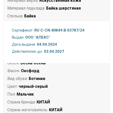
Материал верха:
Искусственная кожа
Материал подклада:
Байка шерстяная
Стелька:
Байка
Подошва:
ЭВА/ ТЭП
Сертификат:
RU C-CN.ФЖ49.B.03787/24
Полнота:
Стандартная стопа
Выдан:
ООО "АПЕКС"
Размерность:
Размер в размер
Дата выдачи:
04.04.2024
Торговая марка:
Flamingo
Действителен до:
03.04.2027
Назначение:
Повседневная
Сезон:
Весна-осень
Фасон:
Оксфорд
Вид обуви:
Ботинки
Цвет:
черный-серый
Пол:
Мальчик
Страна бренда:
КИТАЙ
Страна-изготовитель:
КИТАЙ