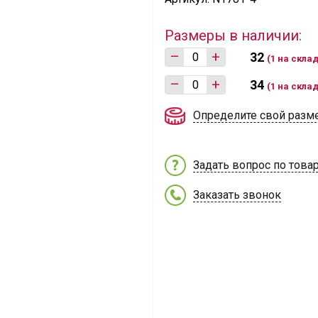
Размеры в наличии:
–
+
32
(1 на скла
–
+
34
(1 на скла
Определите свой разм
Задать вопрос по това
Заказать звонок