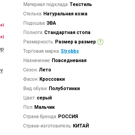
Материал подклада:
Текстиль
Стелька:
Натуральная кожа
Подошва:
ЭВА
де)
Полнота:
Стандартная стопа
де)
Размерность:
Размер в размер
ер
Торговая марка:
Strobbs
Назначение:
Повседневная
Сезон:
Лето
ру
Фасон:
Кроссовки
Вид обуви:
Полуботинки
Цвет:
серый
Пол:
Мальчик
Страна бренда:
РОССИЯ
Страна-изготовитель:
КИТАЙ