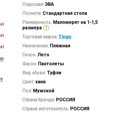
Подошва:
ЭВА
Полнота:
Стандартная стопа
Размерность:
Маломерят на 1-1,5
де)
размера
де)
Торговая марка:
Tingo
Назначение:
Пляжная
де)
Сезон:
Лето
ер
Фасон:
Пантолеты
Вид обуви:
Туфли
ру
Цвет:
хаки
Пол:
Мужской
Страна бренда:
РОССИЯ
Страна-изготовитель:
РОССИЯ