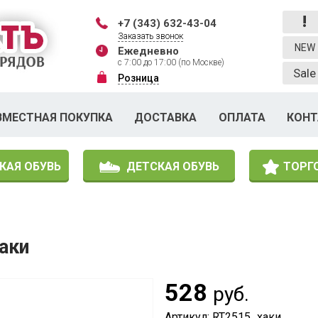
!
+7 (343) 632-43-04
Заказать звонок
NEW
Ежедневно
с 7:00 до 17:00 (по Москве)
Sale
Розница
ВМЕСТНАЯ ПОКУПКА
ДОСТАВКА
ОПЛАТА
КОН
КАЯ ОБУВЬ
ДЕТСКАЯ ОБУВЬ
ТОРГ
аки
528
руб.
Артикул: RT2515_хаки