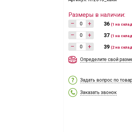
Размеры в наличии:
–
+
36
(1 на скла
–
+
37
(1 на скла
–
+
39
(2 на скла
Определите свой разм
Задать вопрос по това
Заказать звонок