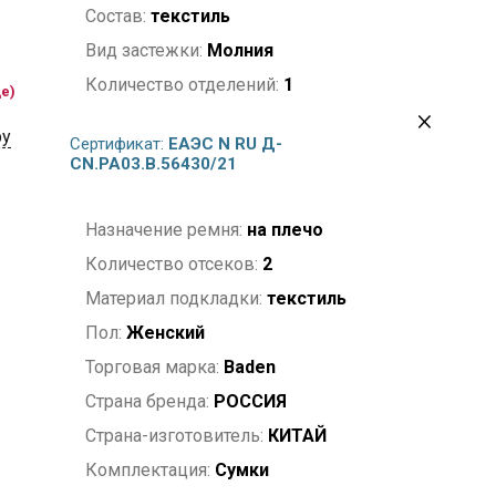
Состав:
текстиль
Вид застежки:
Молния
Количество отделений:
1
де)
Карманы:
2 внутренних на молнии;
ру
1 внутренний открытый; 1
Сертификат:
ЕАЭС N RU Д-
наружный на молнии
CN.РА03.В.56430/21
Модель сумки:
ремень
Назначение ремня:
на плечо
Количество отсеков:
2
Материал подкладки:
текстиль
Пол:
Женский
Торговая марка:
Baden
Страна бренда:
РОССИЯ
Страна-изготовитель:
КИТАЙ
Комплектация:
Сумки