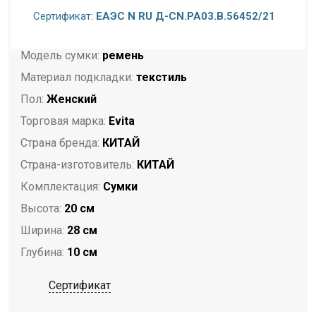
Сертификат:
ЕАЭС N RU Д-CN.РА03.В.56452/21
Карманы:
1 внутренний на молнии; 1 внутренний
открытый
Модель сумки:
ремень
Материал подкладки:
текстиль
Пол:
Женский
Торговая марка:
Evita
Страна бренда:
КИТАЙ
Страна-изготовитель:
КИТАЙ
Комплектация:
Сумки
Высота:
20 см
Ширина:
28 см
Глубина:
10 см
Сертификат