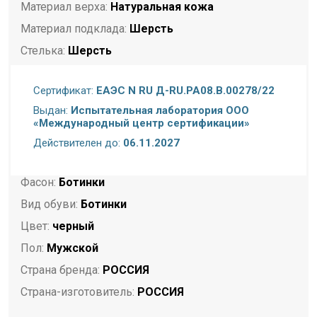
Материал верха:
Натуральная кожа
Материал подклада:
Шерсть
Стелька:
Шерсть
Подошва:
ТЭП
Сертификат:
ЕАЭС N RU Д-RU.РА08.В.00278/22
Полнота:
Стандартная стопа
Выдан:
Испытательная лаборатория ООО
Торговая марка:
Rooman
«Международный центр сертификации»
Назначение:
Повседневная
Действителен до:
06.11.2027
Сезон:
Зима
Фасон:
Ботинки
Вид обуви:
Ботинки
Цвет:
черный
Пол:
Мужской
Страна бренда:
РОССИЯ
Страна-изготовитель:
РОССИЯ