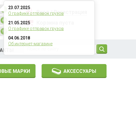
23.07.2025
3
Вход
/
Регистрация
О графике отправок грузов
43
Корзина пуста
21.05.2025
О графике отправок грузов
0
рублей
157
04.06.2018
Об интернет-магазине
ТАКТЫ
ОВЫЕ МАРКИ
АКСЕССУАРЫ