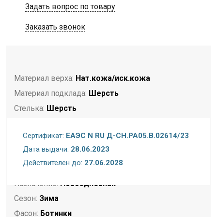
Задать вопрос по товару
Заказать звонок
Материал верха:
Нат.кожа/иск.кожа
Материал подклада:
Шерсть
Стелька:
Шерсть
Подошва:
Полиуретан
Сертификат:
ЕАЭС N RU Д-CH.PA05.B.02614/23
Полнота:
Стандартная стопа
Дата выдачи:
28.06.2023
Размерность:
Размер в размер
Действителен до:
27.06.2028
Торговая марка:
Rieker
Назначение:
Повседневная
Сезон:
Зима
Фасон:
Ботинки