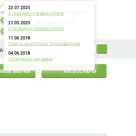
23.07.2025
4
Вход
/
Регистрация
О графике отправок грузов
43
Корзина пуста
21.05.2025
О графике отправок грузов
0
рублей
157
11.06.2018
Ответы на вопросы Пользователей
ТАКТЫ
04.06.2018
Об интернет-магазине
ОВЫЕ МАРКИ
АКСЕССУАРЫ