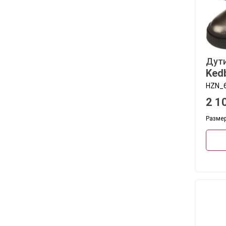
Дут
Ked
HZN_6
2 1
Размеры