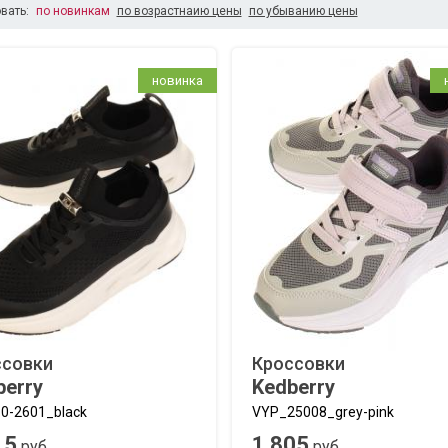
вать:
по новинкам
по возрастнаию цены
по убыванию цены
новинка
ссовки
Кроссовки
berry
Kedberry
0-2601_black
VYP_25008_grey-pink
15
1 805
руб.
руб.