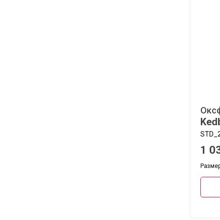
Окс
Ked
STD_2
1 0
Размеры