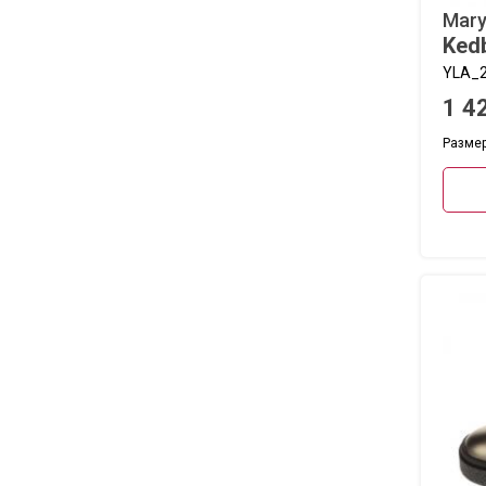
Mary
Ked
YLA_2
1 4
Размеры