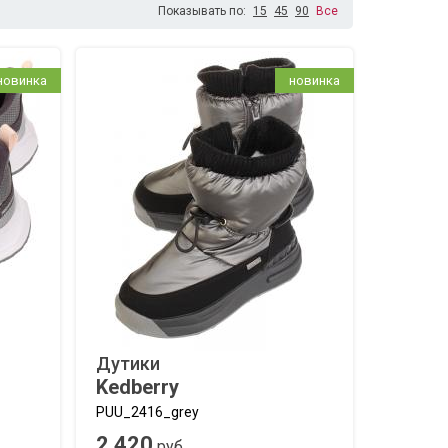
Показывать по:
15
45
90
Все
новинка
новинка
Дутики
Kedberry
PUU_2416_grey
2 420
руб.