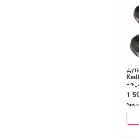
Дут
Ked
HZE_7
1 5
Размеры