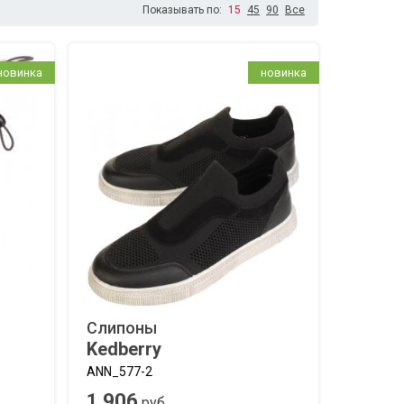
Показывать по:
15
45
90
Все
новинка
новинка
Слипоны
Kedberry
ANN_577-2
1 906
руб.