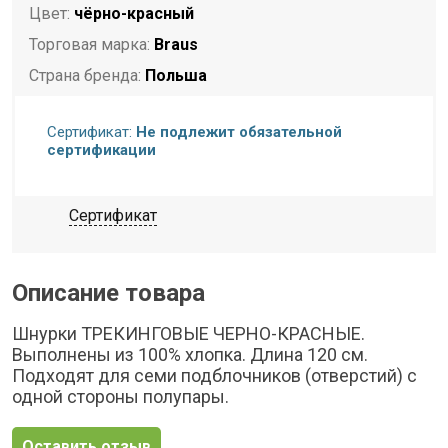
Цвет:
чёрно-красный
Торговая марка:
Braus
Страна бренда:
Польша
Страна-изготовитель:
Польша
Сертификат:
Не подлежит обязательной
Комплектация:
Шнурки
сертификации
Длина:
120 см
Сертификат
Описание товара
Шнурки ТРЕКИНГОВЫЕ ЧЕРНО-КРАСНЫЕ.
Выполнены из 100% хлопка. Длина 120 см.
Подходят для семи подблочников (отверстий) с
одной стороны полупары.
Оставить отзыв