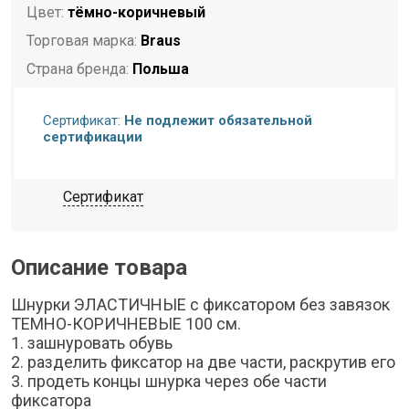
Цвет:
тёмно-коричневый
Торговая марка:
Braus
Страна бренда:
Польша
Страна-изготовитель:
КИТАЙ
Сертификат:
Не подлежит обязательной
Комплектация:
Шнурки эластичные
сертификации
Длина:
100 см
Сертификат
Описание товара
Шнурки ЭЛАСТИЧНЫЕ с фиксатором без завязок
ТЕМНО-КОРИЧНЕВЫЕ 100 см.
1. зашнуровать обувь
2. разделить фиксатор на две части, раскрутив его
3. продеть концы шнурка через обе части
фиксатора