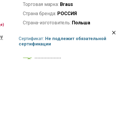
Торговая марка:
Braus
Страна бренда:
РОССИЯ
Страна-изготовитель:
Польша
де)
Комплектация:
Шнурки
ру
Сертификат:
Не подлежит обязательной
Длина:
60 см
сертификации
Сертификат