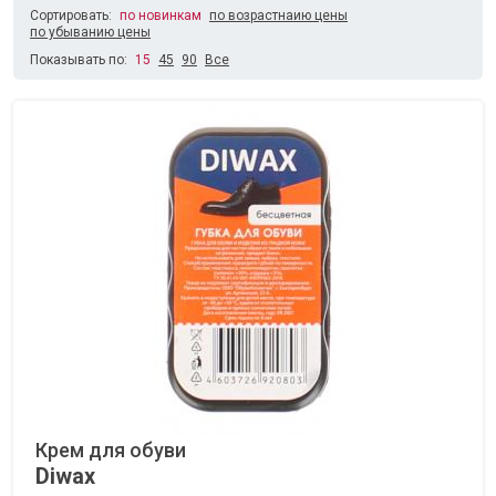
Сортировать:
по новинкам
по возрастнаию цены
по убыванию цены
Показывать по:
15
45
90
Все
Крем для обуви
Diwax